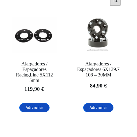
Categorias
4x4
(1)
espaçadores
(2)
Filtrar
Alargadores /
Alargadores /
Espaçadores
Espaçadores 6X139.7
RacingLine 5X112
108 – 30MM
5mm
84,90
€
119,90
€
Adicionar
Adicionar