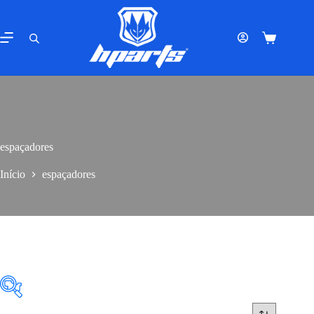
Pular
para
o
Carrinho
conteúdo
de
compras
espaçadores
Início
espaçadores