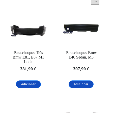
Categorias
Exterior
(6)
Pára-choques
(6)
Pára-Choques Traseiros
(6)
Marcas de Automóveis
BMW
(5)
Para-choques Trás
Para-choques Bmw
Bmw E81, E87 M1
E46 Sedan, M3
Volkswagen
(1)
Look
331,90
€
307,90
€
Filtrar
Adicionar
Adicionar