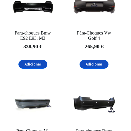
Para-choques Bmw
Pára-Choques Vw
E92 E93, M3
Golf 4
338,90
€
265,90
€
Adicionar
Adicionar
Para-Choques M-
Para-choques Bmw