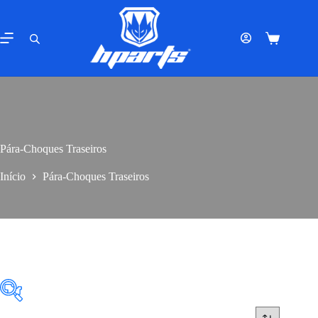
Pular
para
o
Carrinho
conteúdo
de
compras
Pára-Choques Traseiros
Início
Pára-Choques Traseiros