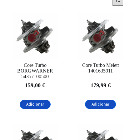
Marcas
Alanko
(1)
BorgWarner
(1)
DTS
(1)
Melett
(7)
Categorias
Core Turbo
Core Turbo Melett
BORGWARNER
1401635911
Motor
(4)
54357100500
159,00
€
179,99
€
Turbo
(13)
Marcas de Automóveis
Adicionar
Adicionar
Alfa Romeo
(1)
Audi
(5)
BMW
(1)