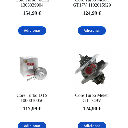
Volkswagen
(6)
1303039904
GT17V 1102015929
154,99
€
124,99
€
Adicionar
Adicionar
Core Turbo DTS
Core Turbo Melett
1000010056
GT1749V
117,99
€
124,90
€
Adicionar
Adicionar