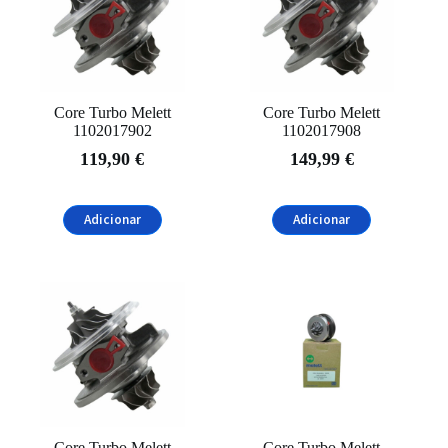
Citroën
(3)
Dacia
(1)
Fiat
(1)
Core Turbo Melett
Core Turbo Melett
Ford
(3)
1102017902
1102017908
Filtrar
119,90
€
149,99
€
Mazda
(2)
Mini
(2)
Adicionar
Adicionar
Nissan
(1)
Peugeot
(3)
Renault
(1)
Seat
(4)
Skoda
(5)
Suzuki
(1)
Core Turbo Melett
Core Turbo Melett