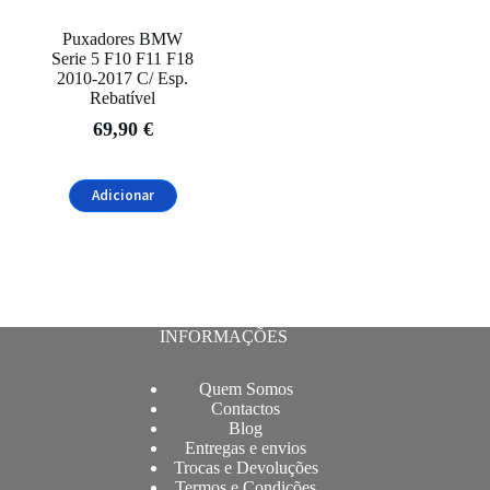
Puxadores BMW
Serie 5 F10 F11 F18
2010-2017 C/ Esp.
Rebatível
69,90
€
Adicionar
INFORMAÇÕES
Quem Somos
Contactos
Blog
Entregas e envios
Trocas e Devoluções
Termos e Condições