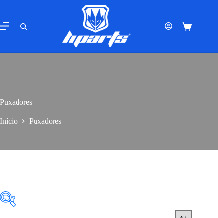
Pular
para
o
Carrinho
conteúdo
de
compras
Puxadores
Início
Puxadores