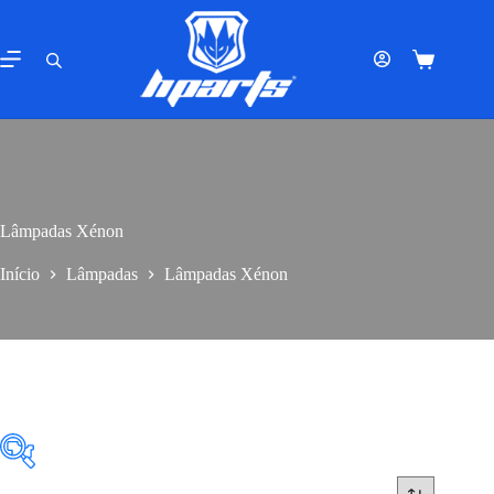
Pular
para
o
Carrinho
conteúdo
de
compras
Lâmpadas Xénon
Início
Lâmpadas
Lâmpadas Xénon