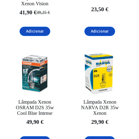
Xenon Vision
23,50
€
41,90
€
49,25
€
O
O
preço
preço
original
atual
Adicionar
Adicionar
era:
é:
49,25 €.
41,90 €.
Lâmpada Xenon
Lâmpada Xenon
OSRAM D2S 35w
NARVA D2R 35w
Cool Blue Intense
Xenon
49,90
€
29,90
€