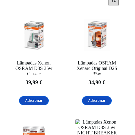
Em promoção
(1)
Marcas
Amio
(1)
NARVA
(1)
Osram
(14)
Tipos de Lâmpada
Lâmpadas Xenon
Lâmpadas OSRAM
OSRAM D3S 35w
Xenarc Original D2S
D1S
(4)
Classic
35w
D2R
(3)
39,99
€
34,90
€
D2S
(4)
Adicionar
Adicionar
D3S
(4)
D4S
(1)
D8S
(1)