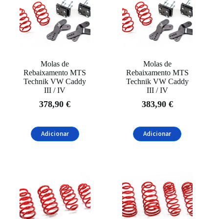
Nissan
(1)
Opel
(1)
Peugeot
(2)
Seat
(3)
Molas de
Molas de
Rebaixamento MTS
Rebaixamento MTS
Subaru
(1)
Technik VW Caddy
Technik VW Caddy
III / IV
III / IV
Suzuki
(1)
378,90
€
383,90
€
Toyota
(2)
Volkswagen
(19)
Adicionar
Adicionar