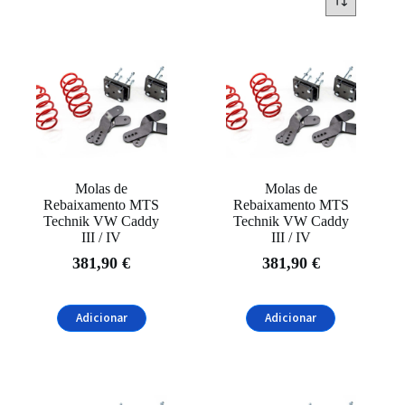
Marcas
MTS Technik
(55)
Categorias
Molas
(55)
Marcas de Automóveis
Molas de
Molas de
Audi
(10)
Rebaixamento MTS
Rebaixamento MTS
Technik VW Caddy
Technik VW Caddy
BMW
(13)
III / IV
III / IV
Fiat
(2)
381,90
€
381,90
€
Ford
(1)
Adicionar
Adicionar
Honda
(1)
Mazda
(1)
Mercedes-Benz
(1)
Filtrar