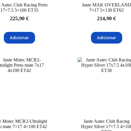
e Autec Club Racing Preto
Jante MAK OVERLAN
17×7.5 5×100 ET35
7×17 5×130 ET62
225,90
€
214,90
€
Adicionar
Adicionar
e Motec MCR2-Ultralight
Jante Autec Club Racing
to mate 7×17 4×100 ET42
Hyper Silver 17×7.5 4×10