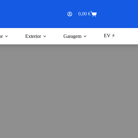
0,00
€
Carrinho
de
compras
EV ⚡
or
Exterior
Garagem