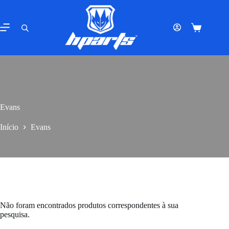
Pular
para
o
Carrinho
conteúdo
de
compras
Evans
Início
Evans
Não foram encontrados produtos correspondentes à sua
pesquisa.