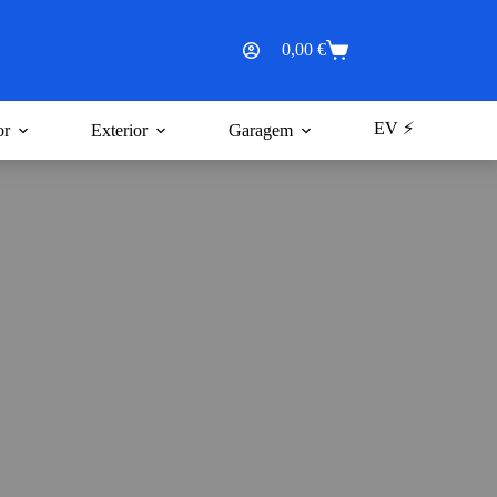
0,00
€
Carrinho
de
compras
EV ⚡
or
Exterior
Garagem