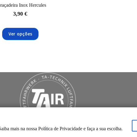
raçadeira Inox Hercules
3,90
€
This
product
Ver opções
has
multiple
variants.
The
options
may
be
chosen
on
the
product
page
 Saiba mais na nossa
Política de Privacidade
e faça a sua escolha.