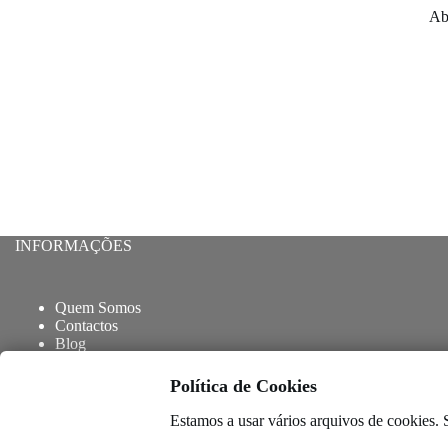
Ab
INFORMAÇÕES
Quem Somos
Contactos
Blog
Entregas e envios
Trocas e Devoluções
Política de Cookies
Termos e Condições
Livro de Reclamações
Estamos a usar vários arquivos de cookies.
Copyright © 2026 – Desenvolvido por
Anyweb