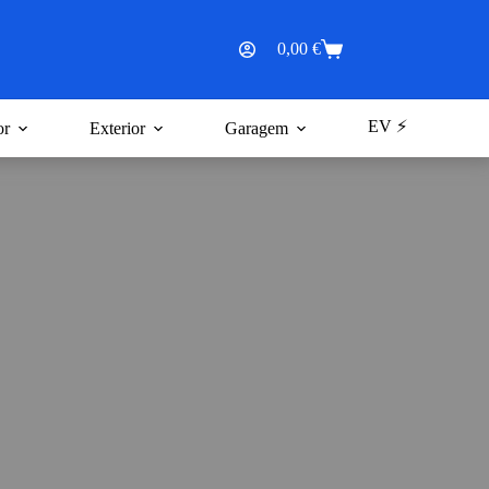
0,00
€
Carrinho
de
compras
EV ⚡
or
Exterior
Garagem