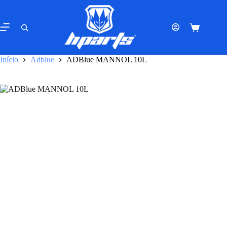
Pular
para
o
Carrinho
conteúdo
de
compras
Início
Adblue
ADBlue MANNOL 10L