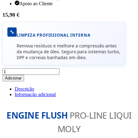
Apoio ao Cliente
15,90
€
🔧
LIMPEZA PROFISSIONAL INTERNA
Remova resíduos e melhore a compressão antes
da mudança de óleo. Seguro para sistemas turbo,
DPF e correias banhadas em óleo.
Quantidade
de
Adicionar
Aditivo
Lavagem
Descrição
de
Informação adicional
Motor
Pro-
Line
ENGINE FLUSH
PRO-LINE LIQUI
Liqui
Moly
MOLY
500ml