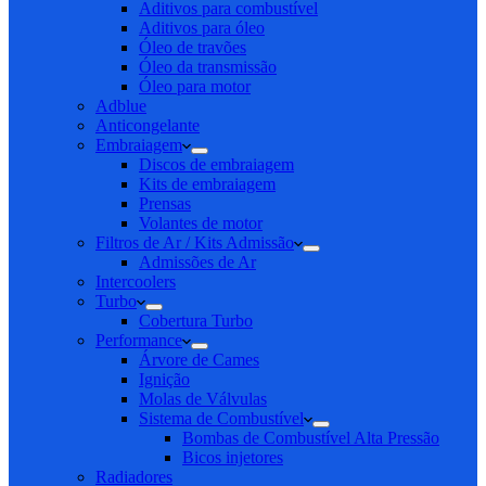
Aditivos para combustível
Aditivos para óleo
Óleo de travões
Óleo da transmissão
Óleo para motor
Adblue
Anticongelante
Embraiagem
Discos de embraiagem
Kits de embraiagem
Prensas
Volantes de motor
Filtros de Ar / Kits Admissão
Admissões de Ar
Intercoolers
Turbo
Cobertura Turbo
Performance
Árvore de Cames
Ignição
Molas de Válvulas
Sistema de Combustível
Bombas de Combustível Alta Pressão
Bicos injetores
Radiadores