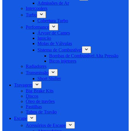
Admissões de Ar
Intercoolers
Turbo
Cobertura Turbo
Performance
Árvore de Cames
Ignição
Molas de Válvulas
Sistema de Combustível
Bombas de Combustível Alta Pressão
Bicos injetores
Radiadores
Transmissão
Short Shifter
Travagem
Big Brake Kits
Discos
Óleo de travões
Pastilhas
Tubos de Travão
Escape
Acessórios de Escape