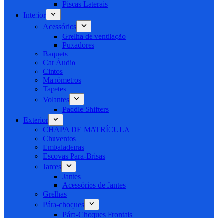
Piscas Laterais
Interior
Acessórios
Grelha de ventilação
Puxadores
Baquets
Car Áudio
Cintos
Manómetros
Tapetes
Volantes
Paddle Shifters
Exterior
CHAPA DE MATRÍCULA
Chuventos
Embaladeiras
Escovas Para-Brisas
Jantes
Jantes
Acessórios de Jantes
Grelhas
Pára-choques
Pára-Choques Frontais