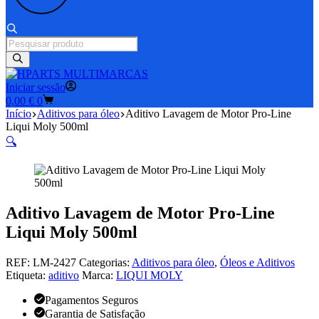
Products
search
Iniciar sessão
Carrinho
0,00
€
0
de
Início
Aditivos para óleo
Aditivo Lavagem de Motor Pro-Line
compras
Liqui Moly 500ml
🔍
Aditivo Lavagem de Motor Pro-Line
Liqui Moly 500ml
REF:
LM-2427
Categorias:
Aditivos para óleo
,
Óleos e Aditivos
Etiqueta:
aditivo
Marca:
LIQUI MOLY
Pagamentos Seguros
Garantia de Satisfação