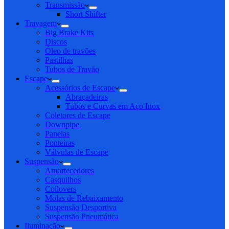
Transmissão
Short Shifter
Travagem
Big Brake Kits
Discos
Óleo de travões
Pastilhas
Tubos de Travão
Escape
Acessórios de Escape
Abraçadeiras
Tubos e Curvas em Aço Inox
Coletores de Escape
Downpipe
Panelas
Ponteiras
Válvulas de Escape
Suspensão
Amortecedores
Casquilhos
Coilovers
Molas de Rebaixamento
Suspensão Desportiva
Suspensão Pneumática
Iluminação