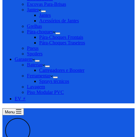
Escovas Para-Brisas
Jantes
Jantes
Acessórios de Jantes
Grelhas
Pára-choques
Pára-Choques Frontais
Pára-Choques Traseiros
Pneus
Spoilers
Garagem
Baterias
Carregadores e Booster
Ferramentas
Sprays técnicos
Lavagem
Piso Modular PVC
EV ⚡
Menu