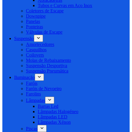
Abraçadeiras
Tubos e Curvas em Aço Inox
Coletores de Escape
Downpipe
Panelas
Ponteiras
Válvulas de Escape
Suspensão
Amortecedores
Casquilhos
Coilovers
Molas de Rebaixamento
Suspensão Desportiva
Suspensão Pneumática
Iluminação
Faróis
Faróis de Nevoeiro
Farolins
Lâmpadas
Barras Led
Lâmpadas Halogéneo
Lâmpadas LED
Lâmpadas Xénon
Piscas