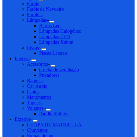
Faróis
Faróis de Nevoeiro
Farolins
Lâmpadas
Barras Led
Lâmpadas Halogéneo
Lâmpadas LED
Lâmpadas Xénon
Piscas
Piscas Laterais
Interior
Acessórios
Grelha de ventilação
Puxadores
Baquets
Car Áudio
Cintos
Manómetros
Tapetes
Volantes
Paddle Shifters
Exterior
CHAPA DE MATRÍCULA
Chuventos
Embaladeiras