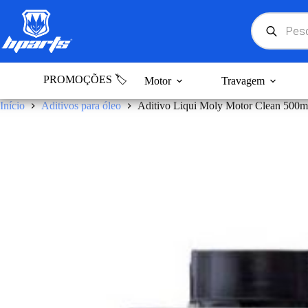
Pular
para
Products
search
o
conteúdo
PROMOÇÕES 🏷️
Motor
Travagem
Início
Aditivos para óleo
Aditivo Liqui Moly Motor Clean 500m