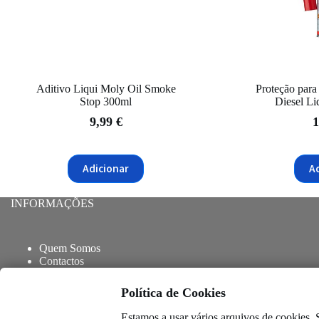
Aditivo Liqui Moly Oil Smoke
Proteção para 
Stop 300ml
Diesel L
9,99
€
1
Adicionar
A
INFORMAÇÕES
Quem Somos
Contactos
Blog
Entregas e envios
Política de Cookies
Trocas e Devoluções
Termos e Condições
Estamos a usar vários arquivos de cookies.