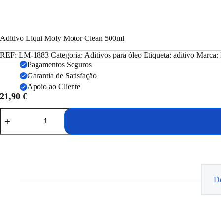
Aditivo Liqui Moly Motor Clean 500ml
REF:
LM-1883
Categoria:
Aditivos para óleo
Etiqueta:
aditivo
Marca:
Pagamentos Seguros
Garantia de Satisfação
Apoio ao Cliente
21,90
€
Quantidade
de
Aditivo
Liqui
Moly
Motor
Clean
500ml
De