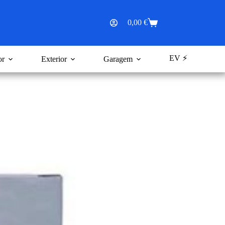
0,00
€
Carrinho
de
compras
EV ⚡
or
Exterior
Garagem