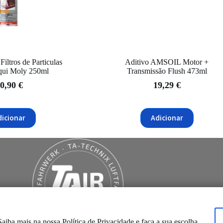
Filtros de Particulas
Aditivo AMSOIL Motor +
iqui Moly 250ml
Transmissão Flush 473ml
0,90
€
19,29
€
dicionar
Adicionar
 Saiba mais na nossa
Política de Privacidade
e faça a sua escolha.