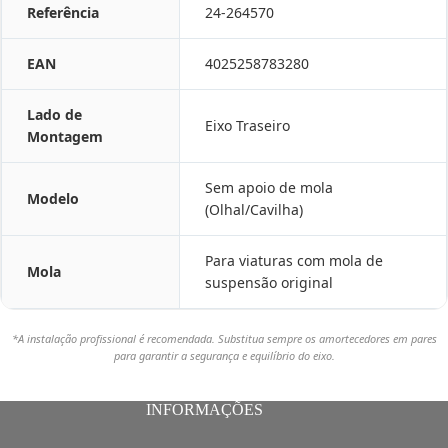
Referência
24-264570
EAN
4025258783280
Lado de
Eixo Traseiro
Montagem
Sem apoio de mola
Modelo
(Olhal/Cavilha)
Para viaturas com mola de
Mola
suspensão original
*A instalação profissional é recomendada. Substitua sempre os amortecedores em pares
para garantir a segurança e equilíbrio do eixo.
INFORMAÇÕES