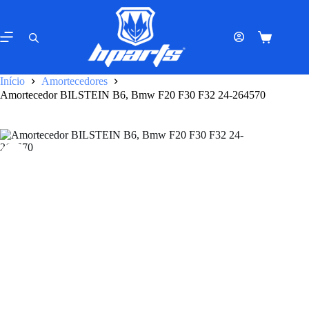
Pular
para
o
Carrinho
conteúdo
de
compras
Início
Amortecedores
Amortecedor BILSTEIN B6, Bmw F20 F30 F32 24-264570