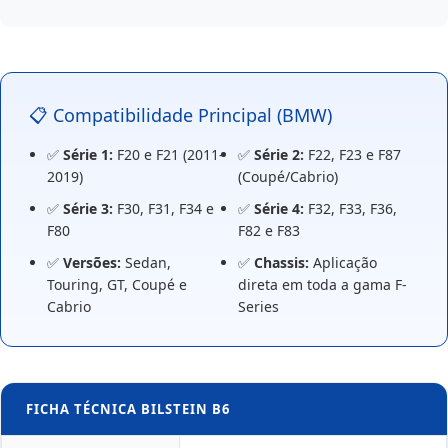
📋 Compatibilidade Principal (BMW)
✅
Série 1:
F20 e F21 (2011-
✅
Série 2:
F22, F23 e F87
2019)
(Coupé/Cabrio)
✅
Série 3:
F30, F31, F34 e
✅
Série 4:
F32, F33, F36,
F80
F82 e F83
✅
Versões:
Sedan,
✅
Chassis:
Aplicação
Touring, GT, Coupé e
direta em toda a gama F-
Cabrio
Series
FICHA TÉCNICA BILSTEIN B6