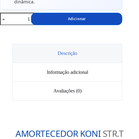
dinâmica.
Quantidade
Adicionar
de
Amortecedores
Koni
Frente
STR
VAG
Descrição
Informação adicional
Avaliações (0)
AMORTECEDOR KONI
STR.T