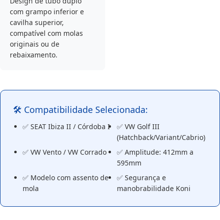
Design de tubo duplo
com grampo inferior e
cavilha superior,
compatível com molas
originais ou de
rebaixamento.
🛠️ Compatibilidade Selecionada:
✅ SEAT Ibiza II / Córdoba I
✅ VW Golf III
(Hatchback/Variant/Cabrio)
✅ VW Vento / VW Corrado
✅ Amplitude: 412mm a
595mm
✅ Modelo com assento de
✅ Segurança e
mola
manobrabilidade Koni