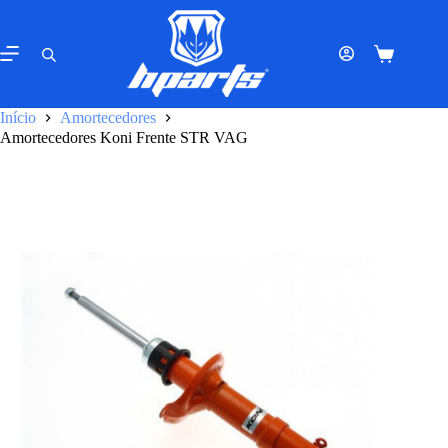
Pular
para
o
Carrinho
conteúdo
de
compras
Início
Amortecedores
Amortecedores Koni Frente STR VAG