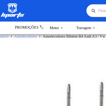
Pular
para
Products
search
o
conteúdo
PROMOÇÕES 🏷️
Motor
Travagem
Início
Amortecedores
Amortecedores Bilstein B4 Audi A3 / Vw 