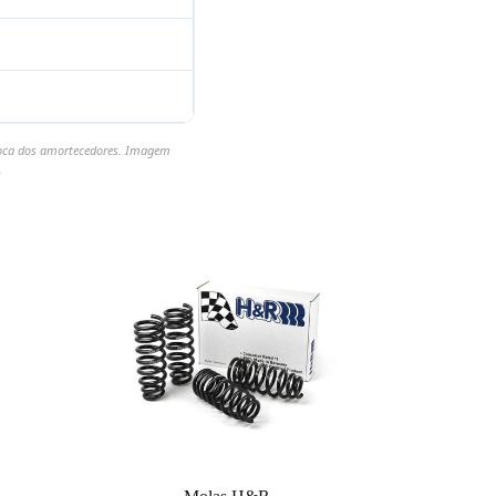
roca dos amortecedores. Imagem
.