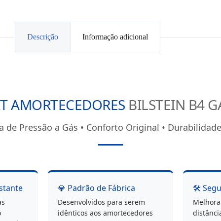
Descrição
Informação adicional
IT AMORTECEDORES
BILSTEIN B4 G
a de Pressão a Gás • Conforto Original • Durabilida
stante
💎 Padrão de Fábrica
🛠️ Seg
as
Desenvolvidos para serem
Melhora 
o
idênticos aos amortecedores
distânci