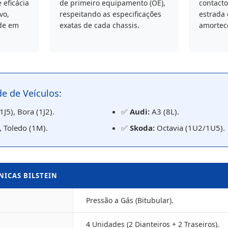
 eficácia
de primeiro equipamento (OE),
contact
vo,
respeitando as especificações
estrada
de em
exatas de cada chassis.
amortec
e de Veículos:
1J5), Bora (1J2).
✅
Audi:
A3 (8L).
 Toledo (1M).
✅
Skoda:
Octavia (1U2/1U5).
NICAS BILSTEIN
Pressão a Gás (Bitubular).
4 Unidades (2 Dianteiros + 2 Traseiros).