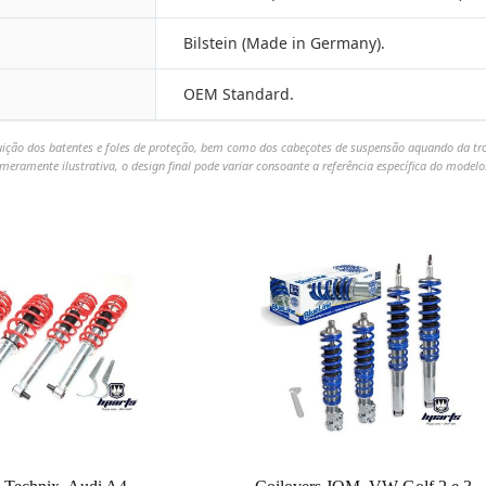
Bilstein (Made in Germany).
OEM Standard.
uição dos batentes e foles de proteção, bem como dos cabeçotes de suspensão aquando da t
meramente ilustrativa, o design final pode variar consoante a referência específica do modelo