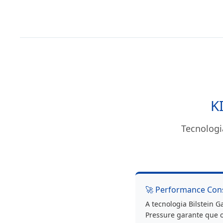
B4
Audi
A3
/
Vw
Golf
4
Bora
/
Seat
Leon
K
Tecnologi
🚀 Performance Con
A tecnologia Bilstein G
Pressure garante que 