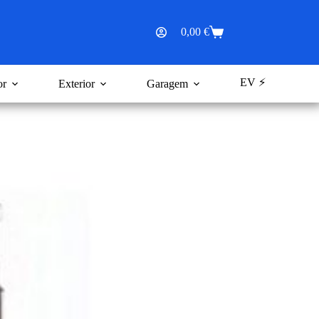
0,00
€
Carrinho
de
compras
EV ⚡
or
Exterior
Garagem