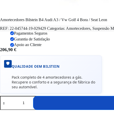
Amortecedores Bilstein B4 Audi A3 / Vw Golf 4 Bora / Seat Leon
REF:
22-045744-19-029429
Categorias:
Amortecedores
,
Suspensão
M
Pagamentos Seguros
Garantia de Satisfação
Apoio ao Cliente
206,90
€
🛡️
QUALIDADE OEM BILSTEIN
Pack completo de 4 amortecedores a gás.
Recupere o conforto e a segurança de fábrica do
seu automóvel.
Quantidade
de
Amortecedores
Bilstein