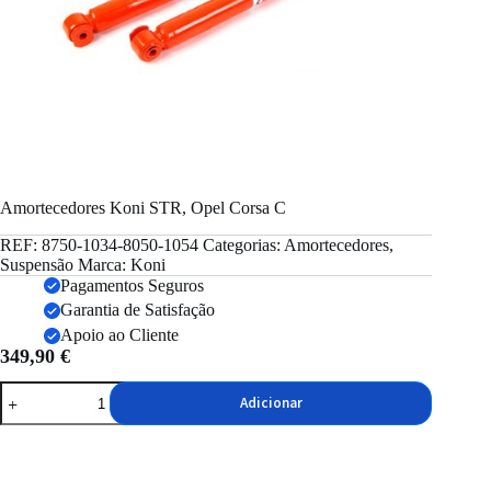
Amortecedores Koni STR, Opel Corsa C
REF:
8750-1034-8050-1054
Categorias:
Amortecedores
,
Suspensão
Marca:
Koni
Pagamentos Seguros
Garantia de Satisfação
Apoio ao Cliente
349,90
€
Quantidade
Adicionar
de
Amortecedores
Koni
STR,
Opel