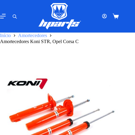
Pular
para
o
Carrinho
conteúdo
de
compras
Início
Amortecedores
Amortecedores Koni STR, Opel Corsa C