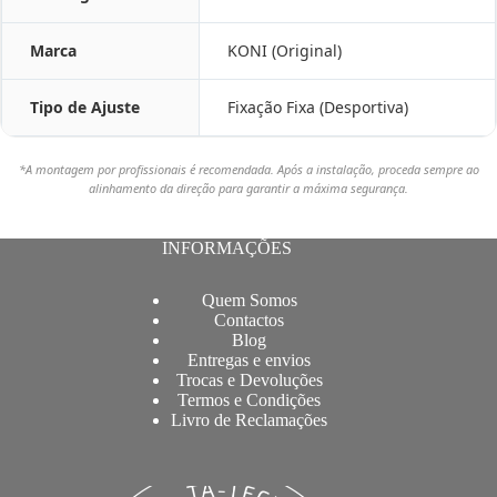
Marca
KONI (Original)
Tipo de Ajuste
Fixação Fixa (Desportiva)
*A montagem por profissionais é recomendada. Após a instalação, proceda sempre ao
alinhamento da direção para garantir a máxima segurança.
INFORMAÇÕES
Quem Somos
Contactos
Blog
Entregas e envios
Trocas e Devoluções
Termos e Condições
Livro de Reclamações