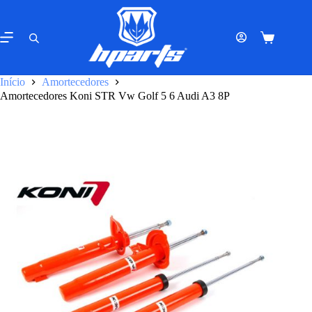
Pular
para
o
Carrinho
conteúdo
de
compras
Início
Amortecedores
Amortecedores Koni STR Vw Golf 5 6 Audi A3 8P