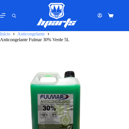
Pular
para
o
Carrinho
conteúdo
de
compras
Início
Anticongelante
Anticongelante Fulmar 30% Verde 5L