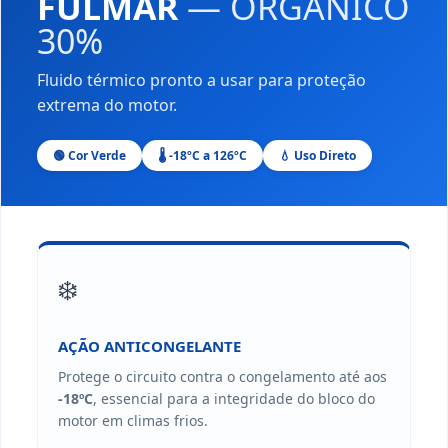
FULMAR
— ORGÂNICO
30%
Fluido térmico pronto a usar para proteção
extrema do motor.
🟢 Cor Verde
🌡️ -18ºC a 126ºC
💧 Uso Direto
❄️
AÇÃO ANTICONGELANTE
Protege o circuito contra o congelamento até aos
-18ºC
, essencial para a integridade do bloco do
motor em climas frios.