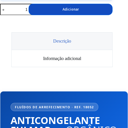
Quantidade
Adicionar
de
Anticongelante
Fulmar
30%
Verde
5L
Descrição
Informação adicional
FLUÍDOS DE ARREFECIMENTO · REF. 18052
ANTICONGELANTE