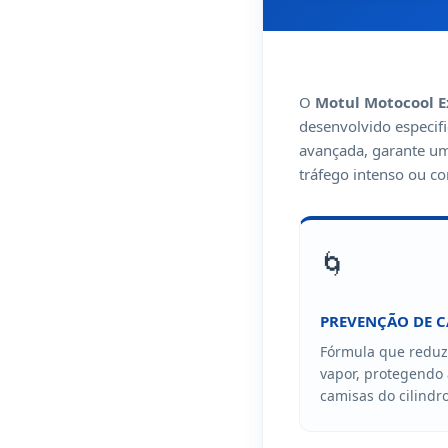
O
Motul Motocool E
desenvolvido especif
avançada, garante um
tráfego intenso ou c
🌀
PREVENÇÃO DE C
Fórmula que reduz
vapor, protegendo
camisas do cilindr