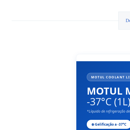
De
MOTUL COOLANT LIN
MOTUL 
-37°C (1L
*Líquido de refrigeração de
❄️ Gelificação a -37°C