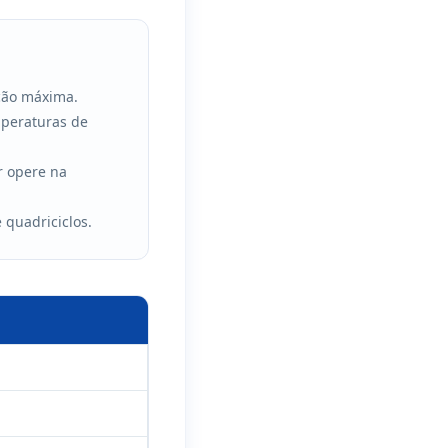
eção máxima.
mperaturas de
r opere na
quadriciclos.