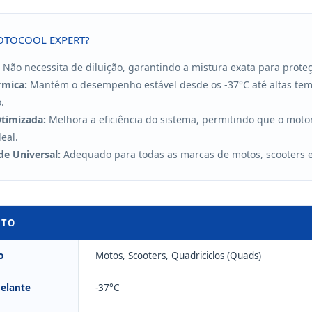
OTOCOOL EXPERT?
Não necessita de diluição, garantindo a mistura exata para prot
rmica:
Mantém o desempenho estável desde os -37°C até altas te
.
Otimizada:
Melhora a eficiência do sistema, permitindo que o moto
eal.
de Universal:
Adequado para todas as marcas de motos, scooters e 
UTO
o
Motos, Scooters, Quadriciclos (Quads)
gelante
-37°C