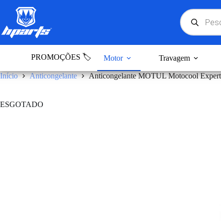
Pular
para
Products
search
o
conteúdo
PROMOÇÕES 🏷️
Motor
Travagem
Início
Anticongelante
Anticongelante MOTUL Motocool Expert
ESGOTADO