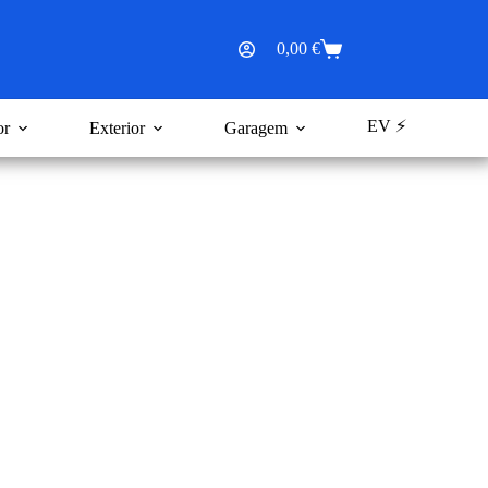
0,00
€
Carrinho
de
compras
EV ⚡
or
Exterior
Garagem