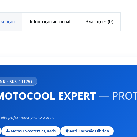
scrição
Informação adicional
Avaliações (0)
E · REF. 111762
MOTOCOOL EXPERT
— PRO
)
 alta performance pronto a usar.
🛵 Motos / Scooters / Quads
🛡️ Anti-Corrosão Híbrida