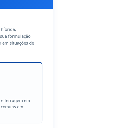
 híbrida,
 sua formulação
o em situações de
o e ferrugem em
o, comuns em