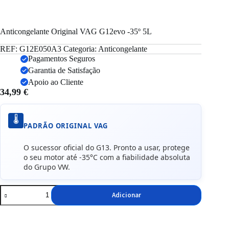
Anticongelante Original VAG G12evo -35º 5L
REF:
G12E050A3
Categoria:
Anticongelante
Pagamentos Seguros
Garantia de Satisfação
Apoio ao Cliente
34,99
€
🌡️
PADRÃO ORIGINAL VAG
O sucessor oficial do G13. Pronto a usar, protege
o seu motor até -35°C com a fiabilidade absoluta
do Grupo VW.
Quantidade
Adicionar
de
Anticongelante
Original
VAG