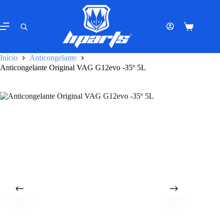
Pular
para
o
Carrinho
conteúdo
de
compras
Início
Anticongelante
Anticongelante Original VAG G12evo -35º 5L