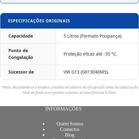
ESPECIFICAÇÕES ORIGINAIS
Capacidade
5 Litros (Formato Poupança).
Ponto de
Proteção eficaz até -35 °C.
Congelação
Sucessor de
VW G13 (G013040M5).
*Nota: Recomenda-se a limpeza completa do sistema de refrigeração antes da substituição
total do fluido para garantir a pureza da nova fórmula G12evo.
INFORMAÇÕES
Quem Somos
Contactos
Blog