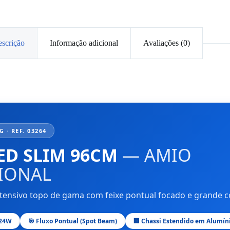
scrição
Informação adicional
Avaliações (0)
 · REF. 03264
ED SLIM 96CM
— AMIO
IONAL
ntensivo topo de gama com feixe pontual focado e grande c
324W
🎯 Fluxo Pontual (Spot Beam)
🏢 Chassi Estendido em Alumín