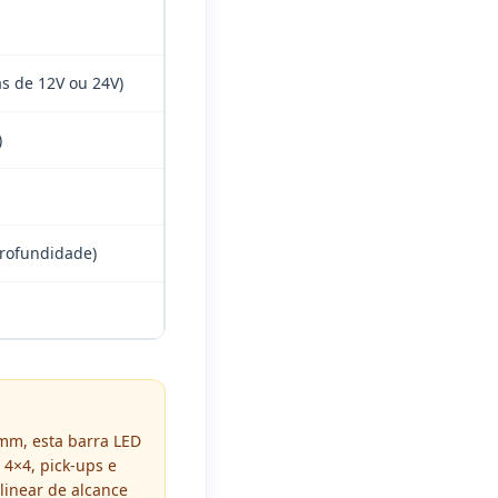
as de 12V ou 24V)
)
Profundidade)
mm, esta barra LED
 4×4, pick-ups e
 linear de alcance