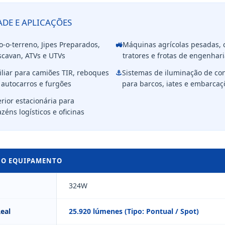
ADE E APLICAÇÕES
o-o-terreno, Jipes Preparados,
🚜
Máquinas agrícolas pesadas, c
scavan, ATVs e UTVs
tratores e frotas de engenharia
iliar para camiões TIR, reboques
⚓
Sistemas de iluminação de co
 autocarros e furgões
para barcos, iates e embarcaç
rior estacionária para
éns logísticos e oficinas
DO EQUIPAMENTO
324W
eal
25.920 lúmenes (Tipo: Pontual / Spot)