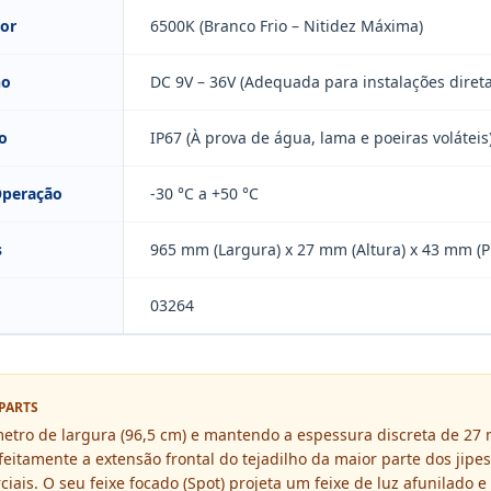
or
6500K (Branco Frio – Nitidez Máxima)
ho
DC 9V – 36V (Adequada para instalações diret
o
IP67 (À prova de água, lama e poeiras voláteis
Operação
-30 °C a +50 °C
s
965 mm (Largura) x 27 mm (Altura) x 43 mm (
03264
PARTS
tro de largura (96,5 cm) e mantendo a espessura discreta de 27 
feitamente a extensão frontal do tejadilho da maior parte dos jipes
iais. O seu feixe focado (Spot) projeta um feixe de luz afunilado e