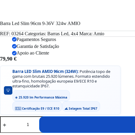
Barra Led Slim 96cm 9-36V 324w AMIO
REF:
03264
Categorias:
Barras Led
,
4x4
Marca:
Amio
Pagamentos Seguros
Garantia de Satisfação
Apoio ao Cliente
79,90
€
Barra LED Slim AMIO 96cm (324W):
Potência topo de
gama com brutais 25.920 lúmenes. Formato estendido
ultra-fino, homologação europeia E9/ECE R10 e
estanquicidade IP67.
💡
☀️ 25.920 lm Performance Máxima
🇪🇺 Certificação E9 / ECE R10
🌊 Selagem Total IP67
Quantidade
de
Barra
Led