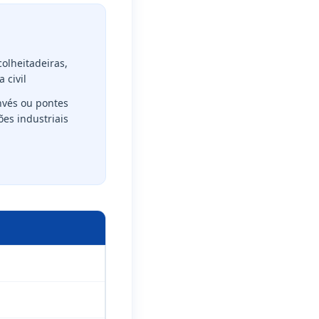
olheitadeiras,
 civil
nvés ou pontes
ões industriais