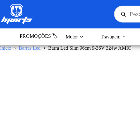
Pular
para
Products
search
o
conteúdo
PROMOÇÕES 🏷️
Motor
Travagem
Início
Barras Led
Barra Led Slim 96cm 9-36V 324w AMIO