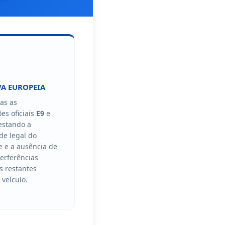
A EUROPEIA
as as
es oficiais
E9
e
testando a
de legal do
 e a ausência de
terferências
os restantes
veículo.