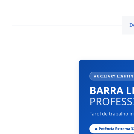
Slim
96cm
9-
36V
324w
De
AMIO
AUXILIARY LIGHTING
BARRA L
PROFESS
Farol de trabalho i
🔥 Potência Extrema 