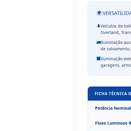
🌍 VERSATILID
🌲
Veículos de tod
Overland, Tran
🚛
Iluminação aux
de salvamento,
🏢
Iluminação exte
garagens, armaz
FICHA TÉCNICA 
Potência Nominal
Fluxo Luminoso R