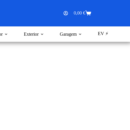
0,00
€
Carrinho
de
compras
EV ⚡
or
Exterior
Garagem