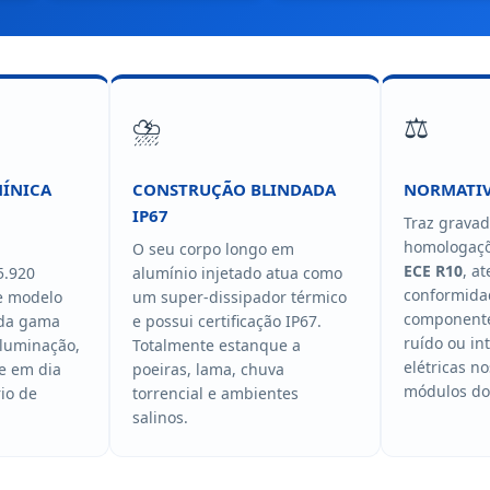
⛈️
⚖️
MÍNICA
CONSTRUÇÃO BLINDADA
NORMATIV
IP67
Traz gravad
homologaçõ
O seu corpo longo em
ECE R10
, a
5.920
alumínio injetado atua como
conformida
te modelo
um super-dissipador térmico
componente
 da gama
e possui certificação IP67.
ruído ou in
iluminação,
Totalmente estanque a
elétricas n
e em dia
poeiras, lama, chuva
módulos do 
io de
torrencial e ambientes
salinos.