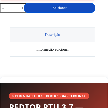
Quantidade
Adicionar
de
Bateria
GEL
Optima
Redtop
RTU
3.7
Descrição
44Ah
730A
Informação adicional
OPTIMA BATTERIES · REDTOP DUAL TERMINAL
REDTOP RTU 3.7
—