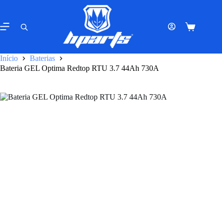
Pular
para
o
Carrinho
conteúdo
de
compras
Início
Baterias
Bateria GEL Optima Redtop RTU 3.7 44Ah 730A