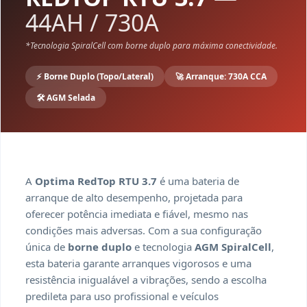
44AH / 730A
*Tecnologia SpiralCell com borne duplo para máxima conectividade.
⚡ Borne Duplo (Topo/Lateral)
🚀 Arranque: 730A CCA
🛠️ AGM Selada
A
Optima RedTop RTU 3.7
é uma bateria de
arranque de alto desempenho, projetada para
oferecer potência imediata e fiável, mesmo nas
condições mais adversas. Com a sua configuração
única de
borne duplo
e tecnologia
AGM SpiralCell
,
esta bateria garante arranques vigorosos e uma
resistência inigualável a vibrações, sendo a escolha
predileta para uso profissional e veículos