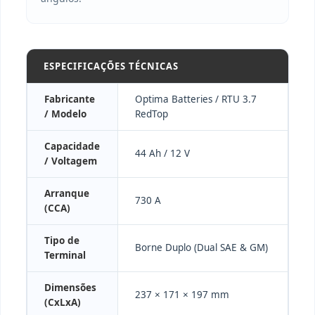
ESPECIFICAÇÕES TÉCNICAS
Fabricante
Optima Batteries / RTU 3.7
/ Modelo
RedTop
Capacidade
44 Ah / 12 V
/ Voltagem
Arranque
730 A
(CCA)
Tipo de
Borne Duplo (Dual SAE & GM)
Terminal
Dimensões
237 × 171 × 197 mm
(CxLxA)