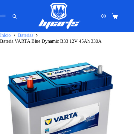
Pular
para
o
Carrinho
conteúdo
de
compras
Início
Baterias
Bateria VARTA Blue Dynamic B33 12V 45Ah 330A