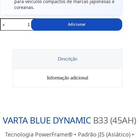
para veículos compactos de marcas japonesas e
coreanas.
Quantidade
Adicionar
de
Bateria
VARTA
Blue
Dynamic
B33
12V
Descrição
45Ah
330A
Informação adicional
VARTA BLUE DYNAMIC
B33 (45AH)
Tecnologia PowerFrame® • Padrão JIS (Asiático) •