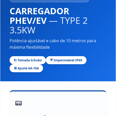
CARREGADOR
PHEV/EV
— TYPE 2
3.5KW
Potência ajustável e cabo de 10 metros para
máxima flexibilidade
🔌 Tomada Schuko
☔ Impermeável IP65
🛠️ Ajuste 6A-16A
📟