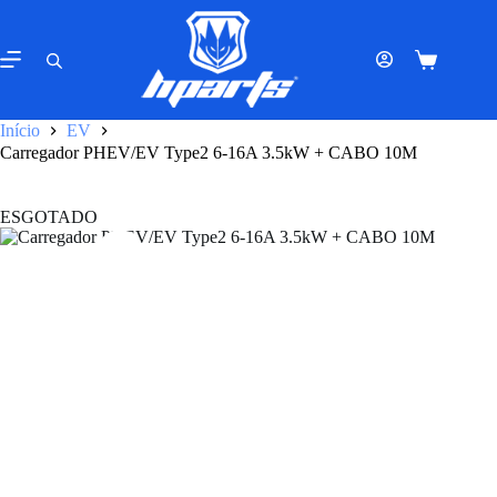
Pular
para
o
Carrinho
conteúdo
de
compras
Início
EV
Carregador PHEV/EV Type2 6-16A 3.5kW + CABO 10M
ESGOTADO