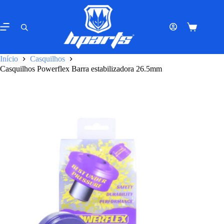
Pular
para
o
Carrinho
conteúdo
de
compras
Início
Casquilhos
Casquilhos Powerflex Barra estabilizadora 26.5mm