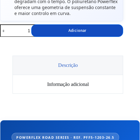
degradam com o tempo. O poliuretano Powerflex
oferece uma geometria de suspensão constante
e maior controlo em curva.
Quantidade
Adicionar
de
Casquilhos
Powerflex
Barra
estabilizadora
26.5mm
Descrição
Informação adicional
POWERFLEX ROAD SERIES · REF. PFF5-1203-26.5