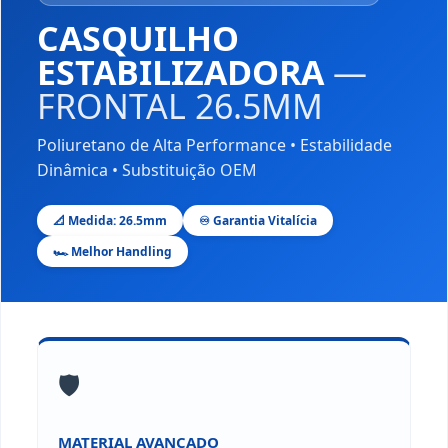
CASQUILHO
ESTABILIZADORA
—
FRONTAL 26.5MM
Poliuretano de Alta Performance • Estabilidade
Dinâmica • Substituição OEM
📐 Medida: 26.5mm
♾️ Garantia Vitalícia
🏎️ Melhor Handling
🛡️
MATERIAL AVANÇADO