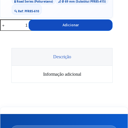
🧪 Road Series (Poliuretano)
📐 Ø 69 mm (Substitui PFR85-415)
🔍 Ref: PFR85-610
Quantidade
Adicionar
de
Casquilhos
Powerflex
Eixo
Traseiro
VAG
Descrição
Informação adicional