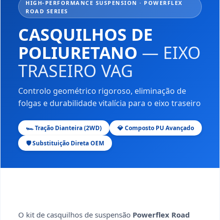
HIGH-PERFORMANCE SUSPENSION · POWERFLEX
ROAD SERIES
CASQUILHOS DE
POLIURETANO
— EIXO
TRASEIRO VAG
Controlo geométrico rigoroso, eliminação de
folgas e durabilidade vitalícia para o eixo traseiro
🏎️ Tração Dianteira (2WD)
💎 Composto PU Avançado
🛡️ Substituição Direta OEM
O kit de casquilhos de suspensão
Powerflex Road