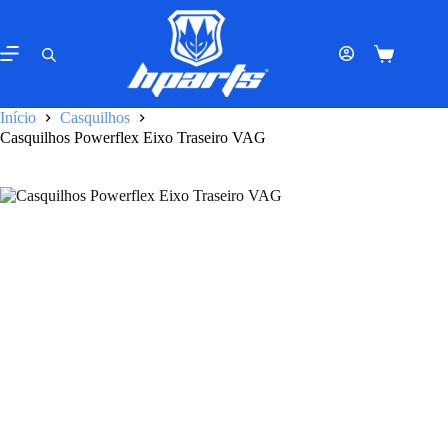
Pular
para
o
Carrinho
conteúdo
de
compras
Início
Casquilhos
Casquilhos Powerflex Eixo Traseiro VAG