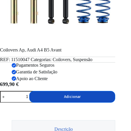
Coilovers Ap, Audi A4 B5 Avant
REF:
11510047
Categorias:
Coilovers
,
Suspensão
Pagamentos Seguros
Garantia de Satisfação
Apoio ao Cliente
699,90
€
Quantidade
Adicionar
de
Coilovers
Ap,
Audi
A4
B5
Avant
Descrição