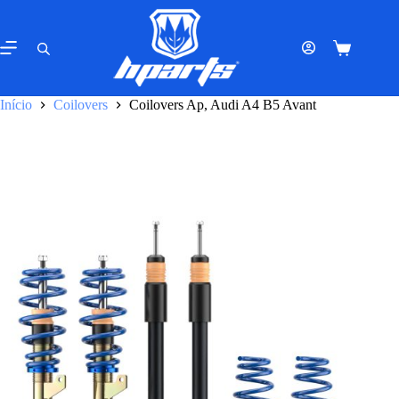
Pular
para
o
Carrinho
conteúdo
de
compras
Início
Coilovers
Coilovers Ap, Audi A4 B5 Avant