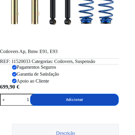
Coilovers Ap, Bmw E91, E93
REF:
11520033
Categorias:
Coilovers
,
Suspensão
Pagamentos Seguros
Garantia de Satisfação
Apoio ao Cliente
699,90
€
Quantidade
Adicionar
de
Coilovers
Ap,
Bmw
E91,
E93
Descrição