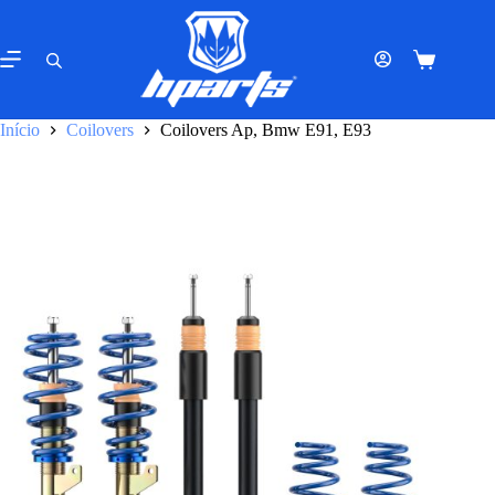
Pular
para
o
Carrinho
conteúdo
de
compras
Início
Coilovers
Coilovers Ap, Bmw E91, E93