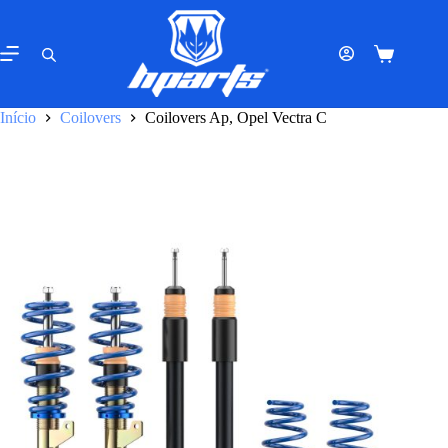
Pular
para
o
Carrinho
conteúdo
de
compras
Início
Coilovers
Coilovers Ap, Opel Vectra C