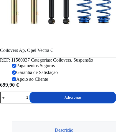
Coilovers Ap, Opel Vectra C
REF:
11560037
Categorias:
Coilovers
,
Suspensão
Pagamentos Seguros
Garantia de Satisfação
Apoio ao Cliente
699,90
€
Quantidade
Adicionar
de
Coilovers
Ap,
Opel
Vectra
C
Descrição