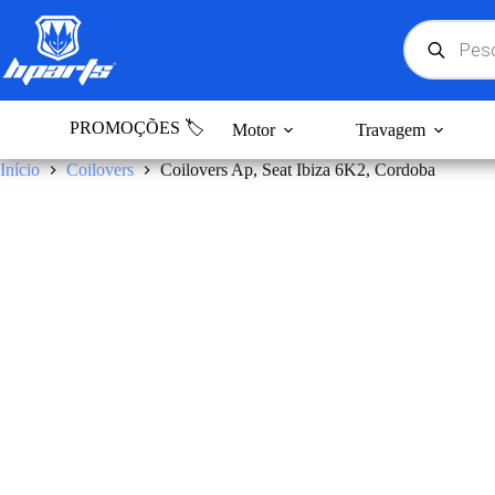
Pular
para
Products
search
o
conteúdo
PROMOÇÕES 🏷️
Motor
Travagem
Início
Coilovers
Coilovers Ap, Seat Ibiza 6K2, Cordoba