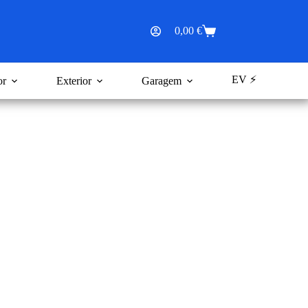
0,00
€
Carrinho
de
compras
EV ⚡
or
Exterior
Garagem