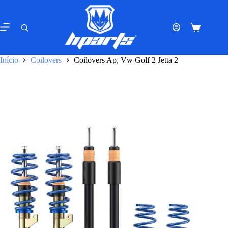
Pular
para
o
Carrinho
conteúdo
de
compras
Início
Coilovers
Coilovers Ap, Vw Golf 2 Jetta 2