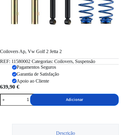
Coilovers Ap, Vw Golf 2 Jetta 2
REF:
11580002
Categorias:
Coilovers
,
Suspensão
Pagamentos Seguros
Garantia de Satisfação
Apoio ao Cliente
639,90
€
Quantidade
Adicionar
de
Coilovers
Ap,
Vw
Golf
2
Jetta
Descrição