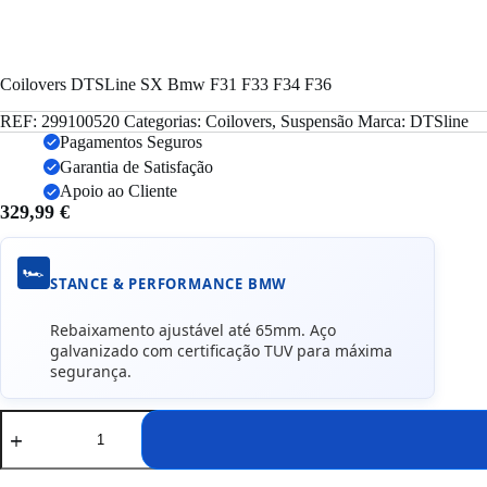
Coilovers DTSLine SX Bmw F31 F33 F34 F36
REF:
299100520
Categorias:
Coilovers
,
Suspensão
Marca:
DTSline
Pagamentos Seguros
Garantia de Satisfação
Apoio ao Cliente
329,99
€
🏎️
STANCE & PERFORMANCE BMW
Rebaixamento ajustável até 65mm. Aço
galvanizado com certificação TUV para máxima
segurança.
Quantidade
de
Coilovers
DTSLine