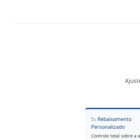
SX
Bmw
F31
F33
F34
F36
Ajust
📉 Rebaixamento
Personalizado
Controle total sobre a 