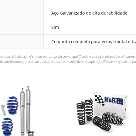
Aço Galvanizado de alta durabilidade.
Sim
Conjunto completo para eixos frontal e tr
 a instalação seja efetuada por um profissional qualificado e que seja efetuado o alinham
de lubrificante protetor nas roscas durante a instalação prolonga a facilidade de ajuste no fu