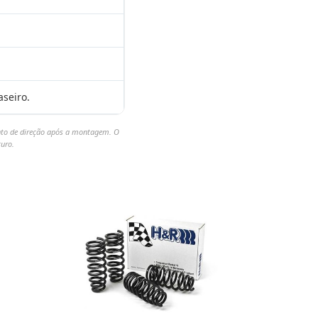
aseiro.
ento de direção após a montagem. O
turo.