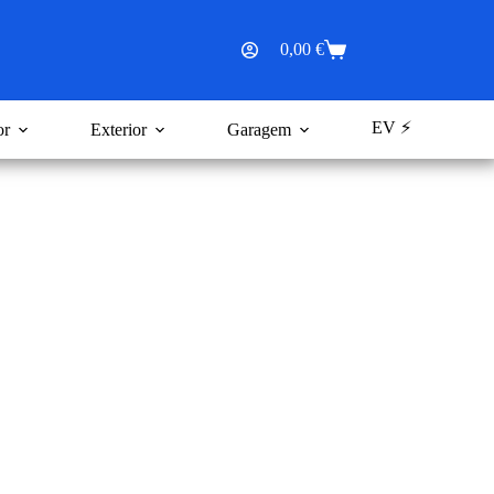
0,00
€
Carrinho
de
compras
EV ⚡
or
Exterior
Garagem