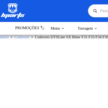
Pular
para
Products
search
o
conteúdo
PROMOÇÕES 🏷️
Motor
Travagem
Início
Coilovers
Coilovers DTSLine SX Bmw F31 F33 F34 F3