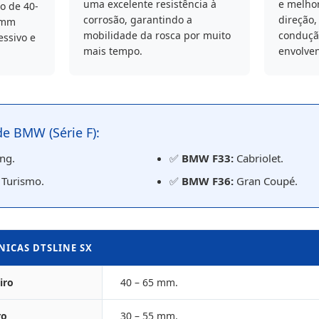
uma excelente resistência à
e melhor
o de 40-
corrosão, garantindo a
direção
5mm
mobilidade da rosca por muito
conduçã
essivo e
mais tempo.
envolven
e BMW (Série F):
ng.
✅
BMW F33:
Cabriolet.
Turismo.
✅
BMW F36:
Gran Coupé.
NICAS DTSLINE SX
iro
40 – 65 mm.
ro
30 – 55 mm.