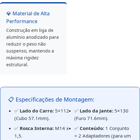
💎 Material de Alta
Performance
Construção em liga de
alumínio anodizado para
reduzir o peso não
suspenso, mantendo a
máxima rigidez
estrutural.
📋 Especificações de Montagem:
✅
Lado do Carro:
5×112
✅
Lado da Jante:
5×130
(Cubo 57.1mm).
(Furo 71.6mm).
✅
Rosca Interna:
M14 x
✅
Conteúdo:
1 Conjunto
1,5.
= 2 Adaptadores (para um