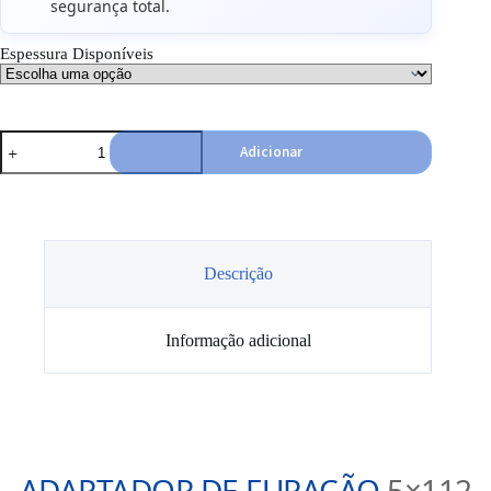
segurança total.
Espessura Disponíveis
Quantidade
Adicionar
de
Conversor
de
Furação
5x112
/
5x130
Descrição
Informação adicional
ADAPTADOR DE FURAÇÃO
5×112