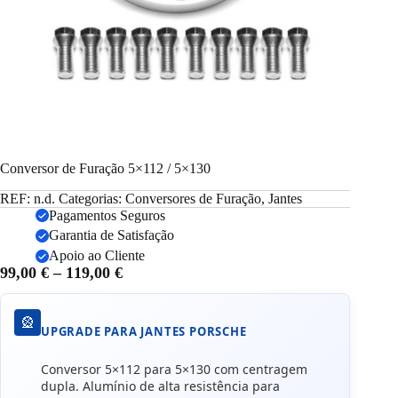
Conversor de Furação 5×112 / 5×130
REF:
n.d.
Categorias:
Conversores de Furação
,
Jantes
Pagamentos Seguros
Garantia de Satisfação
Apoio ao Cliente
Price
99,00
€
–
119,00
€
range:
99,00 €
🎡
through
UPGRADE PARA JANTES PORSCHE
119,00 €
Conversor 5×112 para 5×130 com centragem
dupla. Alumínio de alta resistência para