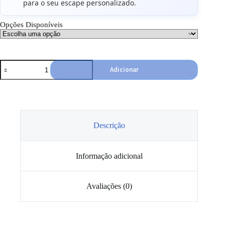
para o seu escape personalizado.
Opções Disponíveis
Quantidade
Adicionar
de
Curvas
Inox
180º
para
Sistemas
de
Descrição
Escape
Informação adicional
Avaliações (0)