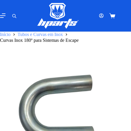
Pular
para
o
Carrinho
conteúdo
de
compras
Início
Tubos e Curvas em Inox
Curvas Inox 180º para Sistemas de Escape