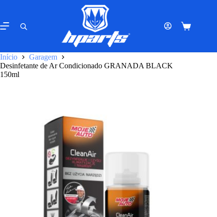
Pular
para
o
Carrinho
conteúdo
de
compras
Início
Garagem
Desinfetante de Ar Condicionado GRANADA BLACK
150ml