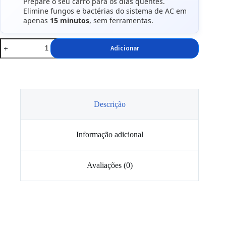
Prepare o seu carro para os dias quentes.
Elimine fungos e bactérias do sistema de AC em
apenas
15 minutos
, sem ferramentas.
Quantidade
Adicionar
de
Desinfetante
de
Ar
Condicionado
GRANADA
BLACK
Descrição
150ml
Informação adicional
Avaliações (0)