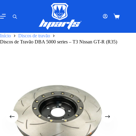
Pular
para
o
Carrinho
conteúdo
de
compras
Início
Discos de travão
Discos de Travão DBA 5000 series – T3 Nissan GT-R (R35)