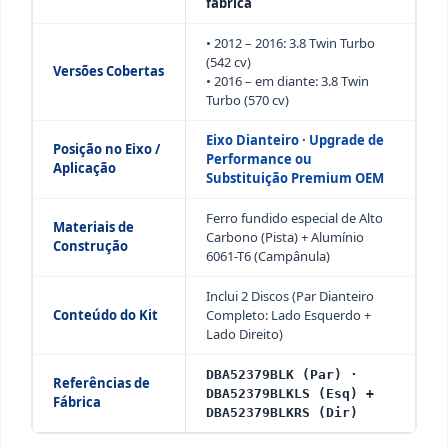
fábrica
• 2012 – 2016: 3.8 Twin Turbo
(542 cv)
Versões Cobertas
• 2016 – em diante: 3.8 Twin
Turbo (570 cv)
Eixo Dianteiro · Upgrade de
Posição no Eixo /
Performance ou
Aplicação
Substituição Premium OEM
Ferro fundido especial de Alto
Materiais de
Carbono (Pista) + Alumínio
Construção
6061-T6 (Campânula)
Inclui 2 Discos (Par Dianteiro
Conteúdo do Kit
Completo: Lado Esquerdo +
Lado Direito)
DBA52379BLK (Par) ·
Referências de
DBA52379BLKLS (Esq) +
Fábrica
DBA52379BLKRS (Dir)