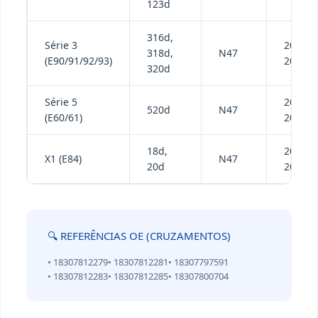
123d
316d,
Série 3
2007-
318d,
N47
(E90/91/92/93)
2013
320d
Série 5
2006-
520d
N47
(E60/61)
2010
18d,
2008-
X1 (E84)
N47
20d
2012
🔍 REFERÊNCIAS OE (CRUZAMENTOS)
• 18307812279• 18307812281• 18307797591
• 18307812283• 18307812285• 18307800704