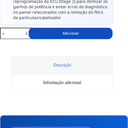
reprogramação da ECU (Stage 2) para otimizar os
ganhos de potência e evitar erros de diagnóstico
no painel relacionados com a remoção do filtro
de partículas/catalisador.
Quantidade
Adicionar
de
Downpipe
Rm
Motors
para
Bmw
e81
Descrição
e90
e60
N47
Informação adicional