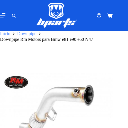
Pular
para
o
Carrinho
conteúdo
de
compras
Início
Downpipe
Downpipe Rm Motors para Bmw e81 e90 e60 N47