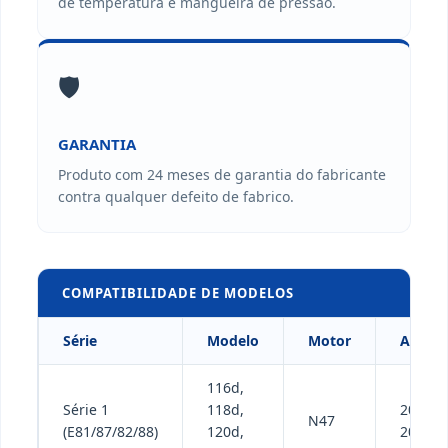
de temperatura e mangueira de pressão.
🛡️
GARANTIA
Produto com 24 meses de garantia do fabricante
contra qualquer defeito de fabrico.
COMPATIBILIDADE DE MODELOS
Série
Modelo
Motor
Ano
116d,
Série 1
118d,
2006-
N47
(E81/87/82/88)
120d,
2013