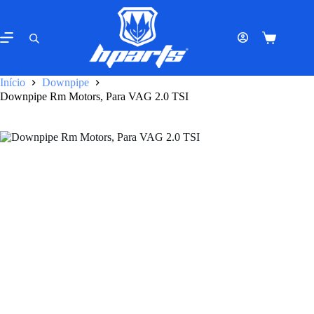
Pular
para
o
Carrinho
conteúdo
de
compras
Início
Downpipe
Downpipe Rm Motors, Para VAG 2.0 TSI