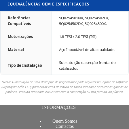
EQUIVALÊNCIAS OEM E ESPECIFICAÇÕES
Referências
5Q0254501NX, 5Q0254502LX,
Compatíveis
5Q0254502DX, 5Q0254500X.
Motorizações
1.8 TFSI / 2.0 TFSI (TSI).
Material
Aço Inoxidável de alta qualidade.
Substituição da secção frontal do
Tipo de Instalação
catalisador.
*Nota: A instalação de uma downpipe de performance pode requerer um ajuste de software
(Reprogramação ECU) para evitar erros de leitura de sonda lambda e otimizar os ganhos de
potência. Produto destinado exclusivamente a competição ou uso fora da via pública.
INFORMAÇÕES
Quem Somos
Contactos