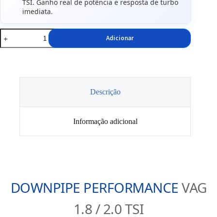
TSI. Ganho real de potência e resposta de turbo
imediata.
Quantidade
Adicionar
de
Downpipe
Rm
Motors,
Para
VAG
2.0
Descrição
TSI
Informação adicional
DOWNPIPE PERFORMANCE
VAG
1.8 / 2.0 TSI