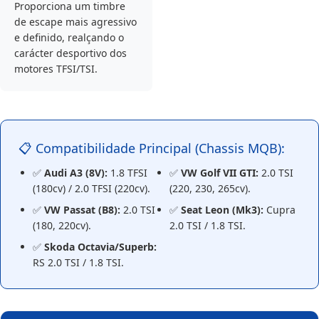
Proporciona um timbre
de escape mais agressivo
e definido, realçando o
carácter desportivo dos
motores TFSI/TSI.
📋 Compatibilidade Principal (Chassis MQB):
✅
Audi A3 (8V):
1.8 TFSI
✅
VW Golf VII GTI:
2.0 TSI
(180cv) / 2.0 TFSI (220cv).
(220, 230, 265cv).
✅
VW Passat (B8):
2.0 TSI
✅
Seat Leon (Mk3):
Cupra
(180, 220cv).
2.0 TSI / 1.8 TSI.
✅
Skoda Octavia/Superb:
RS 2.0 TSI / 1.8 TSI.