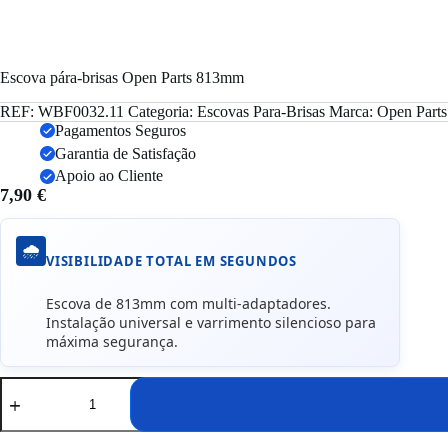
Escova pára-brisas Open Parts 813mm
REF:
WBF0032.11
Categoria:
Escovas Para-Brisas
Marca:
Open Parts
Pagamentos Seguros
Garantia de Satisfação
Apoio ao Cliente
7,90
€
🌧️
VISIBILIDADE TOTAL EM SEGUNDOS
Escova de 813mm com multi-adaptadores.
Instalação universal e varrimento silencioso para
máxima segurança.
Quantidade
de
Escova
pára-