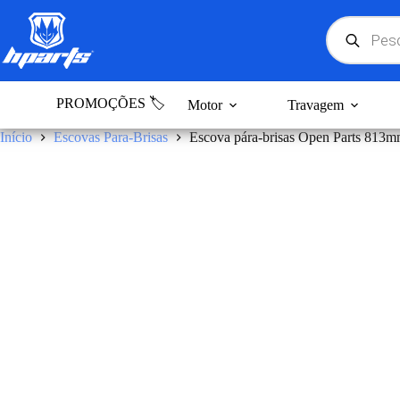
Pular
para
Products
search
o
conteúdo
PROMOÇÕES 🏷️
Motor
Travagem
Início
Escovas Para-Brisas
Escova pára-brisas Open Parts 813