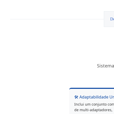
brisas
Open
Parts
813mm
De
Sistema
🛠️ Adaptabilidade U
Inclui um conjunto co
de multi-adaptadores,