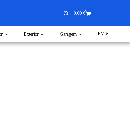
0,00
€
Carrinho
de
compras
EV ⚡
or
Exterior
Garagem