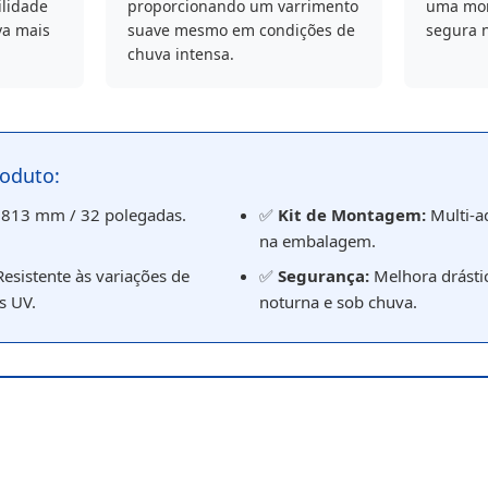
ilidade
proporcionando um varrimento
uma mon
va mais
suave mesmo em condições de
segura n
chuva intensa.
roduto:
813 mm / 32 polegadas.
✅
Kit de Montagem:
Multi-a
na embalagem.
esistente às variações de
✅
Segurança:
Melhora drástic
s UV.
noturna e sob chuva.