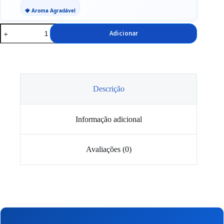
🍓 Aroma Agradável
Quantidade
Adicionar
de
ESPUMA
ATIVA
CONCENTRADA
PIANA
K2-
CAR
Descrição
5LT
Informação adicional
Avaliações (0)