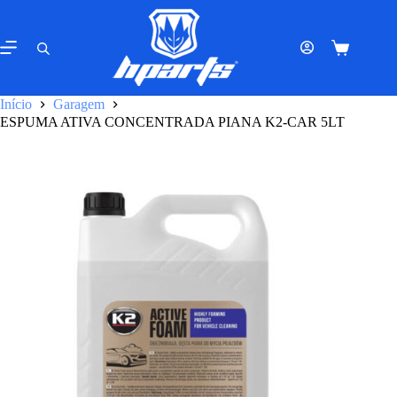
Pular
para
o
Carrinho
conteúdo
de
compras
Início
Garagem
ESPUMA ATIVA CONCENTRADA PIANA K2-CAR 5LT