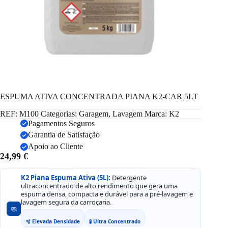
ESPUMA ATIVA CONCENTRADA PIANA K2-CAR 5LT
REF:
M100
Categorias:
Garagem
,
Lavagem
Marca:
K2
Pagamentos Seguros
Garantia de Satisfação
Apoio ao Cliente
24,99
€
K2 Piana Espuma Ativa (5L):
Detergente
ultraconcentrado de alto rendimento que gera uma
espuma densa, compacta e durável para a pré-lavagem e
lavagem segura da carroçaria.
🧼
🫧 Elevada Densidade
🧪 Ultra Concentrado