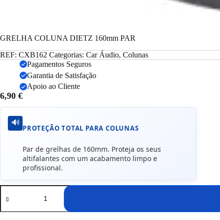
GRELHA COLUNA DIETZ 160mm PAR
REF:
CXB162
Categorias:
Car Áudio
,
Colunas
Pagamentos Seguros
Garantia de Satisfação
Apoio ao Cliente
6,90
€
🔊
PROTEÇÃO TOTAL PARA COLUNAS
Par de grelhas de 160mm. Proteja os seus
altifalantes com um acabamento limpo e
profissional.
Quantidade
de
GRELHA
COLUNA