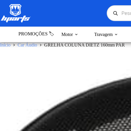
Pular
para
Products
search
o
conteúdo
PROMOÇÕES 🏷️
Motor
Travagem
Início
Car Áudio
GRELHA COLUNA DIETZ 160mm PAR