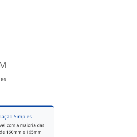
MM
des
alação Simples
vel com a maioria das
 de 160mm e 165mm