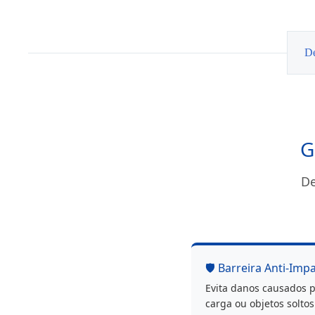
DIETZ
160mm
PAR
De
G
De
🛡️ Barreira Anti-Imp
Evita danos causados p
carga ou objetos solto