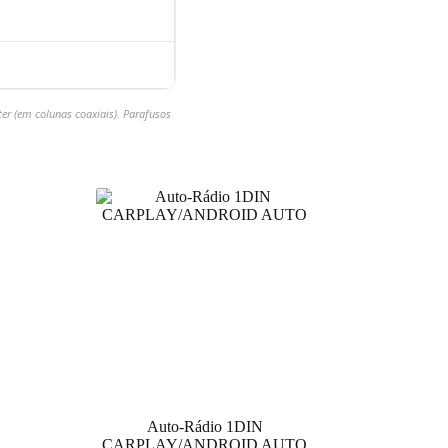
er (em colunas coaxiais). Parafusos
Auto-Rádio 1DIN
CARPLAY/ANDROID AUTO