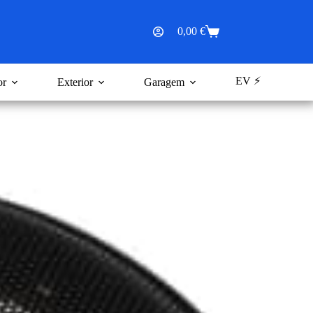
0,00
€
Carrinho
de
compras
EV ⚡
or
Exterior
Garagem