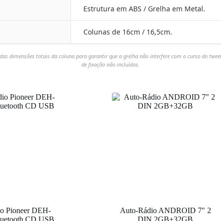
Estrutura em ABS / Grelha em Metal.
Colunas de 16cm / 16,5cm.
das dimensões totais da coluna para garantir que a grelha não interfere com o curso do tweet
de fixação não incluídos.
o Pioneer DEH-
Auto-Rádio ANDROID 7″ 2
uetooth CD USB
DIN 2GB+32GB