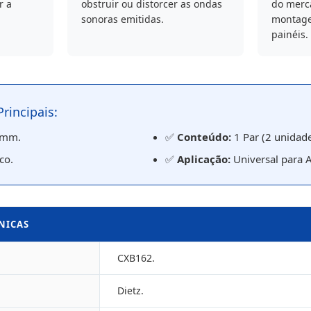
r a
obstruir ou distorcer as ondas
do merca
sonoras emitidas.
montage
painéis.
Principais:
 mm.
✅
Conteúdo:
1 Par (2 unidade
co.
✅
Aplicação:
Universal para A
CNICAS
CXB162.
Dietz.