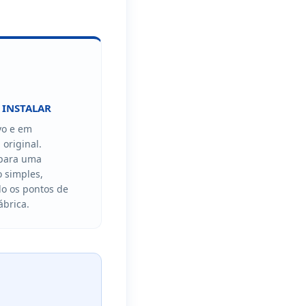
 INSTALAR
vo e em
original.
para uma
o simples,
do os pontos de
ábrica.