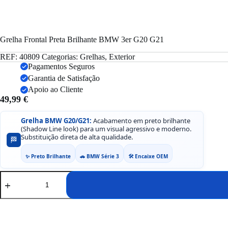
Grelha Frontal Preta Brilhante BMW 3er G20 G21
REF:
40809
Categorias:
Grelhas
,
Exterior
Pagamentos Seguros
Garantia de Satisfação
Apoio ao Cliente
49,99
€
Grelha BMW G20/G21:
Acabamento em preto brilhante
(Shadow Line look) para um visual agressivo e moderno.
Substituição direta de alta qualidade.
🏁
✨ Preto Brilhante
🚗 BMW Série 3
🛠️ Encaixe OEM
Quantidade
de
Grelha
Frontal
Preta
Brilhante
BMW