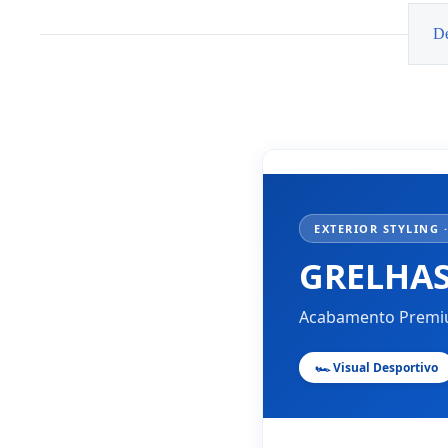
3er
G20
De
G21
EXTERIOR STYLING ·
GRELHAS
Acabamento Premiu
🏎️ Visual Desportivo