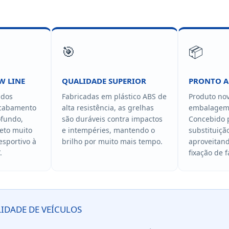
🎯
📦
W LINE
QUALIDADE SUPERIOR
PRONTO A
ados
Fabricadas em plástico ABS de
Produto no
acabamento
alta resistência, as grelhas
embalagem 
ofundo,
são duráveis contra impactos
Concebido 
eto muito
e intempéries, mantendo o
substituiçã
esportivo à
brilho por muito mais tempo.
aproveitan
.
fixação de f
LIDADE DE VEÍCULOS