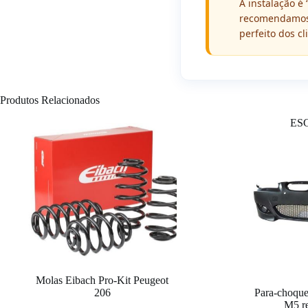
A instalação é
recomendamos 
perfeito dos cl
Produtos Relacionados
ES
Molas Eibach Pro-Kit Peugeot
206
Para-choqu
M5 r