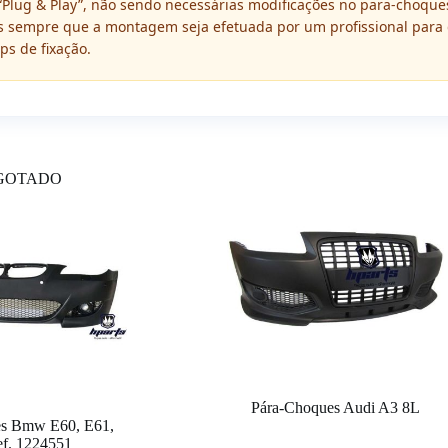
 “Plug & Play”, não sendo necessárias modificações no para-choque
sempre que a montagem seja efetuada por um profissional para g
ips de fixação.
GOTADO
Pára-Choques Audi A3 8L
es Bmw E60, E61,
ef. 1224551