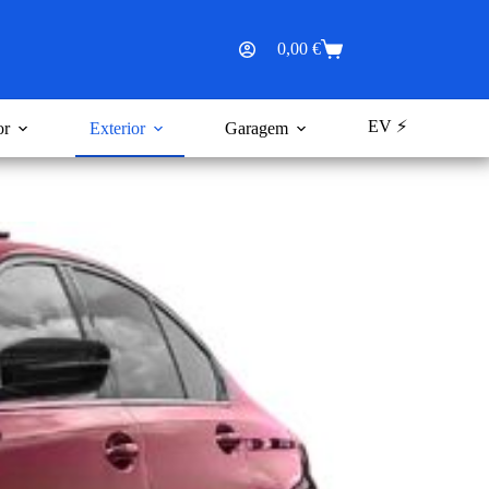
0,00
€
Carrinho
de
compras
EV ⚡
or
Exterior
Garagem