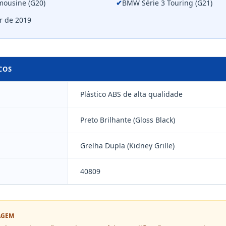
mousine (G20)
✔
BMW Série 3 Touring (G21)
r de 2019
COS
Plástico ABS de alta qualidade
Preto Brilhante (Gloss Black)
Grelha Dupla (Kidney Grille)
40809
AGEM