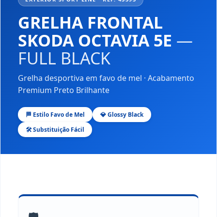
GRELHA FRONTAL
SKODA OCTAVIA 5E
—
FULL BLACK
Grelha desportiva em favo de mel · Acabamento
Premium Preto Brilhante
🏁 Estilo Favo de Mel
💎 Glossy Black
🛠️ Substituição Fácil