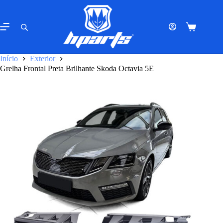
Pular
para
o
Carrinho
conteúdo
de
compras
Início
Exterior
Grelha Frontal Preta Brilhante Skoda Octavia 5E