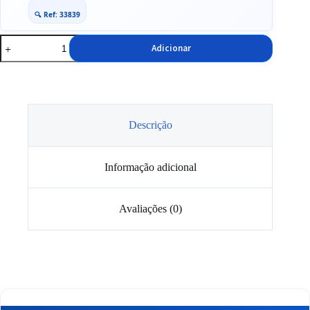
🔍 Ref: 33839
Quantidade
Adicionar
de
Grelha
Frontal
Preto
Opel
Astra
J
Descrição
GTC
3
Portas
Informação adicional
Avaliações (0)