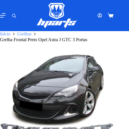
Pular
para
o
Carrinho
conteúdo
de
compras
Início
Grelhas
Grelha Frontal Preto Opel Astra J GTC 3 Portas