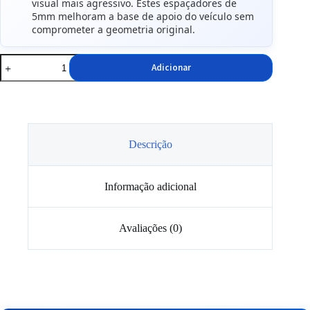
visual mais agressivo. Estes espaçadores de
5mm melhoram a base de apoio do veículo sem
comprometer a geometria original.
Quantidade
Adicionar
de
JRWS1
Spacers
5mm
5x112
66,5
Preto
Descrição
Informação adicional
Avaliações (0)