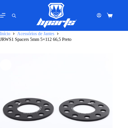
Pular
para
o
Carrinho
conteúdo
de
compras
Início
Acessórios de Jantes
JRWS1 Spacers 5mm 5×112 66,5 Preto