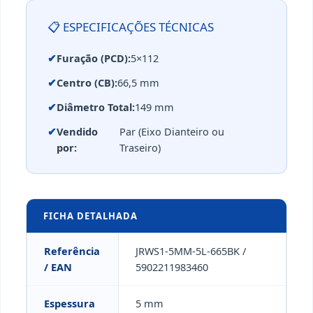
📋 ESPECIFICAÇÕES TÉCNICAS
✔
Furação (PCD):
5×112
✔
Centro (CB):
66,5 mm
✔
Diâmetro Total:
149 mm
✔
Vendido
Par (Eixo Dianteiro ou
por:
Traseiro)
FICHA DETALHADA
Referência
JRWS1-5MM-5L-665BK /
/ EAN
5902211983460
Espessura
5 mm