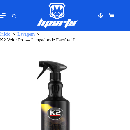
Pular
para
o
Carrinho
conteúdo
de
compras
Início
Lavagem
K2 Velor Pro — Limpador de Estofos 1L