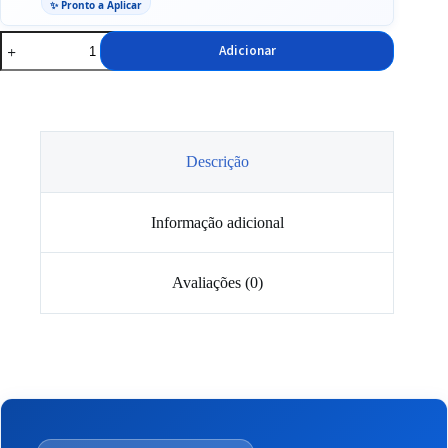
✨ Pronto a Aplicar
Quantidade
Adicionar
de
K2
Velor
Pro
—
Limpador
de
Descrição
Estofos
1L
Informação adicional
Avaliações (0)