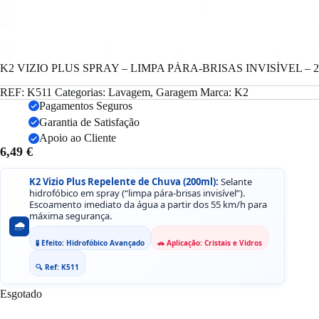
K2 VIZIO PLUS SPRAY – LIMPA PÁRA-BRISAS INVISÍVEL – 
REF:
K511
Categorias:
Lavagem
,
Garagem
Marca:
K2
Pagamentos Seguros
Garantia de Satisfação
Apoio ao Cliente
6,49
€
K2 Vizio Plus Repelente de Chuva (200ml):
Selante
hidrofóbico em spray (“limpa pára-brisas invisível”).
Escoamento imediato da água a partir dos 55 km/h para
máxima segurança.
🌧️
🧪 Efeito: Hidrofóbico Avançado
🚗 Aplicação: Cristais e Vidros
🔍 Ref: K511
Esgotado