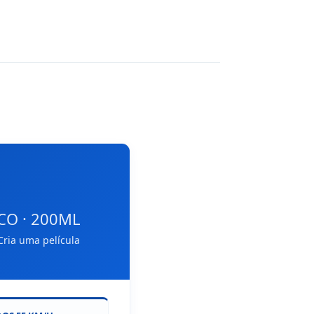
CO · 200ML
Cria uma película