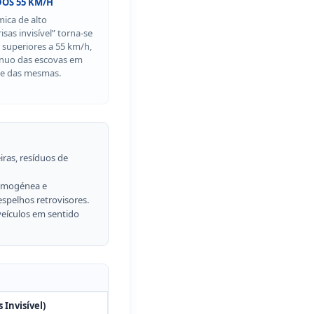
DOS 55 KM/H
ica de alto
sas invisível” torna-se
 superiores a 55 km/h,
ínuo das escovas em
te das mesmas.
iras, resíduos de
omogénea e
 espelhos retrovisores.
eículos em sentido
 Invisível)