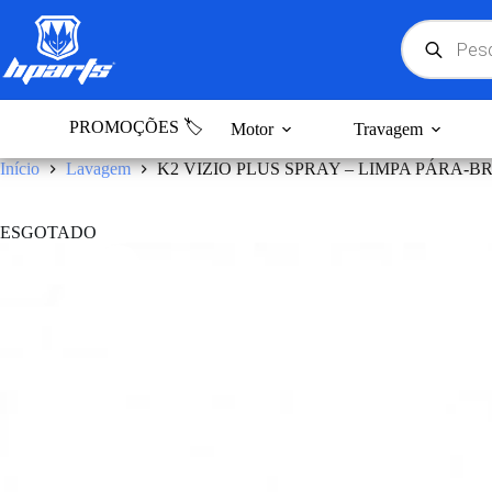
Pular
para
Products
search
o
conteúdo
PROMOÇÕES 🏷️
Motor
Travagem
Início
Lavagem
K2 VIZIO PLUS SPRAY – LIMPA PÁRA-BR
ESGOTADO