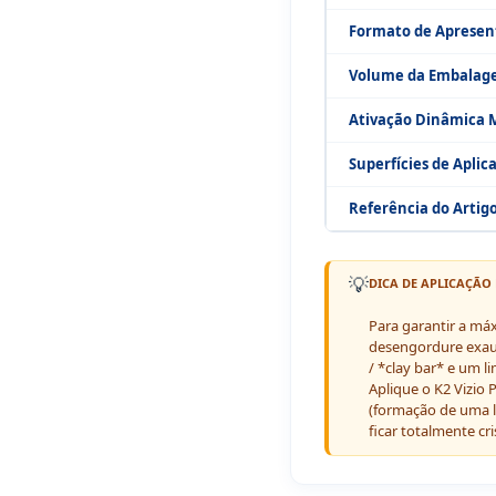
Formato de Apresen
Volume da Embala
Ativação Dinâmica 
Superfícies de Aplic
Referência do Artig
💡
DICA DE APLICAÇÃO 
Para garantir a máx
desengordure exaust
/ *clay bar* e um l
Aplique o K2 Vizio 
(formação de uma l
ficar totalmente cri