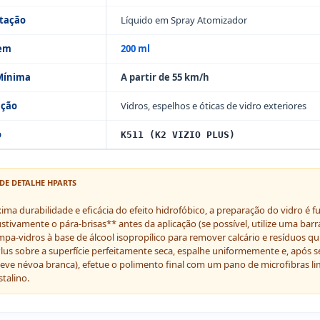
tação
Líquido em Spray Atomizador
gem
200 ml
Mínima
A partir de 55 km/h
ação
Vidros, espelhos e óticas de vidro exteriores
o
K511 (K2 VIZIO PLUS)
DE DETALHE HPARTS
ima durabilidade e eficácia do efeito hidrofóbico, a preparação do vidro é 
ivamente o pára-brisas** antes da aplicação (se possível, utilize uma barra
impa-vidros à base de álcool isopropílico para remover calcário e resíduos qu
Plus sobre a superfície perfeitamente seca, espalhe uniformemente e, após s
eve névoa branca), efetue o polimento final com um pano de microfibras li
stalino.