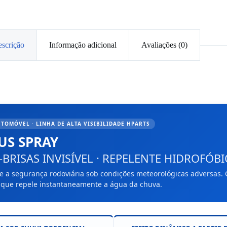
scrição
Informação adicional
Avaliações (0)
TOMÓVEL · LINHA DE ALTA VISIBILIDADE HPARTS
LUS SPRAY
BRISAS INVISÍVEL · REPELENTE HIDROFÓBI
 a segurança rodoviária sob condições meteorológicas adversas. 
 que repele instantaneamente a água da chuva.