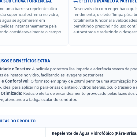
RA SOB CHUVA TORRENCIAL
🏎️ EFEITO DINÂMICO A PARTIR 
mo uma barreira repelente ultra-
Desenvolvido com engenharia quím
nsão superficial extrema no vidro,
rendimento, o efeito “limpa pára-bri
de água se aglomerem em
totalmente funcional a velocidades
xpelidas instantaneamente pela
permitindo prescindir do uso cont
rando consideravelmente o campo
autoestrada e reduzindo o desgas
USOS E BENEFÍCIOS EXTRA
idade e Insetos:
A película protetora lisa impede a aderência severa de poe
s de insetos no vidro, facilitando as lavagens posteriores.
 e Confortável:
O formato em spray de 200ml permite uma atomização h
deal para aplicar no pára-brisas dianteiro, vidros laterais, óculo traseiro e
Otimizada:
Reduz o efeito de encandeamento provocado pelas luzes dos v
e, atenuando a fadiga ocular do condutor.
NICAS DO PRODUTO
Repelente de Água Hidrofóbico (Pára-Brisas