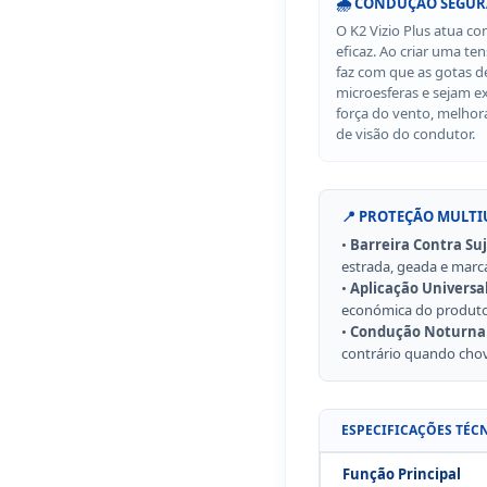
🌧️ CONDUÇÃO SEGU
O K2 Vizio Plus atua co
eficaz. Ao criar uma te
faz com que as gotas 
microesferas e sejam e
força do vento, melho
de visão do condutor.
📍 PROTEÇÃO MULTI
•
Barreira Contra Suj
estrada, geada e marca
•
Aplicação Universal
económica do produto, i
•
Condução Noturna 
contrário quando chov
ESPECIFICAÇÕES TÉC
Função Principal