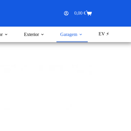
0,00
€
Carrinho
de
compras
EV ⚡
or
Exterior
Garagem