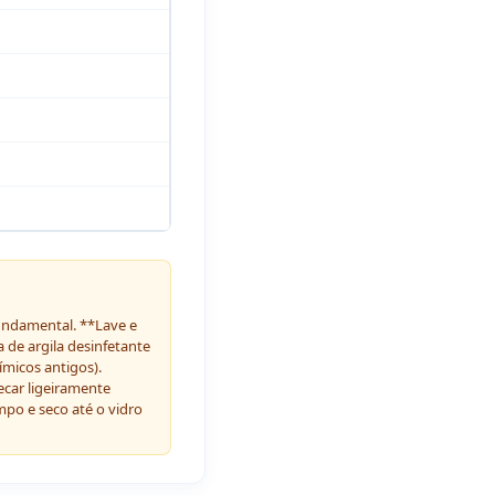
fundamental. **Lave e
 de argila desinfetante
ímicos antigos).
ecar ligeiramente
mpo e seco até o vidro