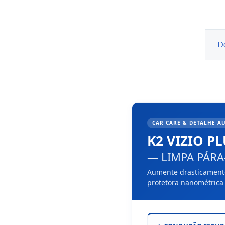
De
CAR CARE & DETALHE AU
K2 VIZIO P
— LIMPA PÁRA-
Aumente drasticamente
protetora nanométrica