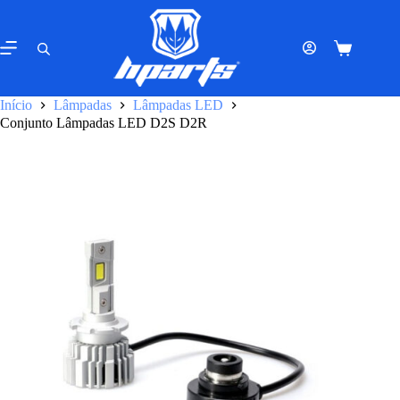
Pular
para
o
Carrinho
conteúdo
de
compras
Início
Lâmpadas
Lâmpadas LED
Conjunto Lâmpadas LED D2S D2R