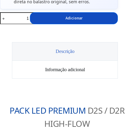
direta no balastro original, sem erros.
Quantidade
Adicionar
de
Conjunto
Lâmpadas
LED
D2S
D2R
Descrição
Informação adicional
PACK LED PREMIUM
D2S / D2R
HIGH-FLOW