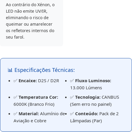
Ao contrário do Xénon, o
LED não emite UV/IR,
eliminando o risco de
queimar ou amarelecer
os refletores internos do
seu farol.
📊 Especificações Técnicas:
✅
Encaixe:
D2S / D2R
✅
Fluxo Luminoso:
13.000 Lúmens
✅
Temperatura Cor:
✅
Tecnologia:
CANBUS
6000K (Branco Frio)
(Sem erro no painel)
✅
Material:
Alumínio de
✅
Conteúdo:
Pack de 2
Aviação e Cobre
Lâmpadas (Par)