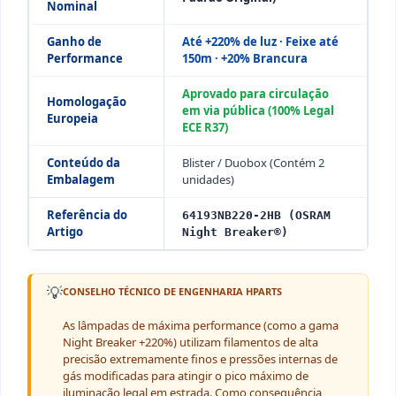
Nominal
Ganho de
Até +220% de luz · Feixe até
Performance
150m · +20% Brancura
Aprovado para circulação
Homologação
em via pública (100% Legal
Europeia
ECE R37)
Conteúdo da
Blister / Duobox (Contém 2
Embalagem
unidades)
Referência do
64193NB220-2HB (OSRAM
Artigo
Night Breaker®)
💡
CONSELHO TÉCNICO DE ENGENHARIA HPARTS
As lâmpadas de máxima performance (como a gama
Night Breaker +220%) utilizam filamentos de alta
precisão extremamente finos e pressões internas de
gás modificadas para atingir o pico máximo de
iluminação legal em estrada. Como consequência