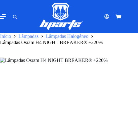
Pular
para
o
Carrinho
conteúdo
de
compras
Início
Lâmpadas
Lâmpadas Halogéneo
Lâmpadas Osram H4 NIGHT BREAKER® +220%