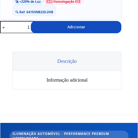
🚀 +220% de Luz
🇪🇺 Homologação ECE
🔍 Ref: 64193NB220-2HB
Quantidade
Adicionar
de
Lâmpadas
Osram
H4
NIGHT
BREAKER®
+220%
Descrição
Informação adicional
ILUMINAÇÃO AUTOMÓVEL · PERFORMANCE PREMIUM