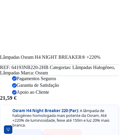
Lâmpadas Osram H4 NIGHT BREAKER® +220%
REF:
64193NB220-2HB
Categorias:
Lâmpadas Halogéneo
,
Lâmpadas
Marca:
Osram
Pagamentos Seguros
Garantia de Satisfação
Apoio ao Cliente
21,59
€
Osram H4 Night Breaker 220 (Par):
A lâmpada de
halogéneo homologada mais potente da Osram. Até
+220% de luminosidade, feixe até 150m e luz 20% mais
branca.
💡